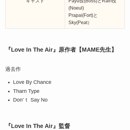
キャスト
Payu役(Boss)とRain役
(Noeul)
Prapai(Fort)と
Sky(Peat）
『Love In The Air』原作者【MAME先生】
過去作
Love By Chance
Tharn Type
Don’ｔ Say No
『Love In The Air』監督