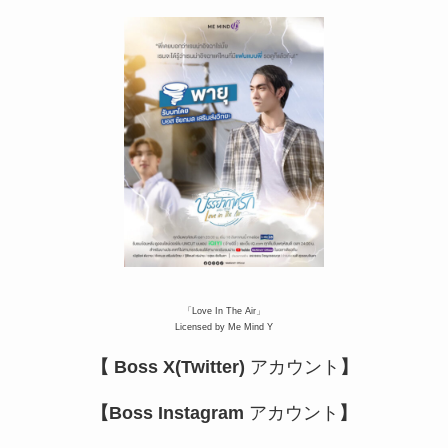
「Love In The Air」
Licensed by Me Mind Y
【 Boss X(Twitter)
アカウント
】
【Boss Instagram
アカウント
】